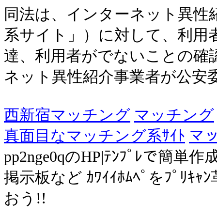
同法は、インターネット異性
系サイト」）に対して、利用者
達、利用者がでないことの確
ネット異性紹介事業者が公安委員
西新宿マッチング
マッチング
真面目なマッチング系ｻｲﾄ
マッ
pp2nge0qのHP|ﾃﾝﾌﾟﾚで簡単作成
掲示板など ｶﾜｲｲﾎﾑﾍﾟをﾌﾟﾘ
おう!!