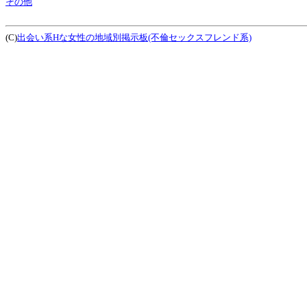
その他
(C)
出会い系Hな女性の地域別掲示板(不倫セックスフレンド系)