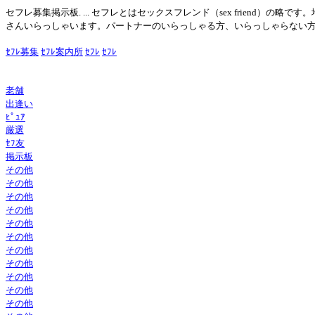
セフレ募集掲示板. ... セフレとはセックスフレンド（sex friend
さんいらっしゃいます。パートナーのいらっしゃる方、いらっしゃらない方、ま
ｾﾌﾚ募集
ｾﾌﾚ案内所
ｾﾌﾚ
ｾﾌﾚ
老舗
出逢い
ﾋﾟｭｱ
厳選
ｾﾌ友
掲示板
その他
その他
その他
その他
その他
その他
その他
その他
その他
その他
その他